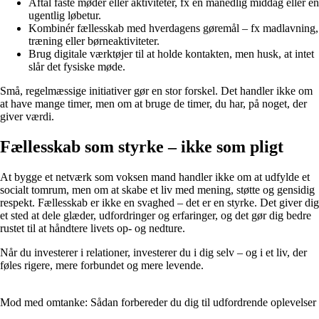
Aftal faste møder eller aktiviteter, fx en månedlig middag eller en
ugentlig løbetur.
Kombinér fællesskab med hverdagens gøremål – fx madlavning,
træning eller børneaktiviteter.
Brug digitale værktøjer til at holde kontakten, men husk, at intet
slår det fysiske møde.
Små, regelmæssige initiativer gør en stor forskel. Det handler ikke om
at have mange timer, men om at bruge de timer, du har, på noget, der
giver værdi.
Fællesskab som styrke – ikke som pligt
At bygge et netværk som voksen mand handler ikke om at udfylde et
socialt tomrum, men om at skabe et liv med mening, støtte og gensidig
respekt. Fællesskab er ikke en svaghed – det er en styrke. Det giver dig
et sted at dele glæder, udfordringer og erfaringer, og det gør dig bedre
rustet til at håndtere livets op- og nedture.
Når du investerer i relationer, investerer du i dig selv – og i et liv, der
føles rigere, mere forbundet og mere levende.
Mod med omtanke: Sådan forbereder du dig til udfordrende oplevelser