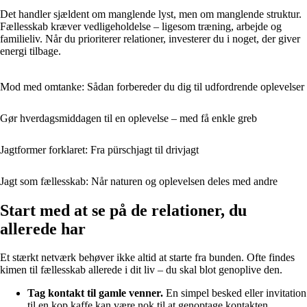
Det handler sjældent om manglende lyst, men om manglende struktur.
Fællesskab kræver vedligeholdelse – ligesom træning, arbejde og
familieliv. Når du prioriterer relationer, investerer du i noget, der giver
energi tilbage.
Mod med omtanke: Sådan forbereder du dig til udfordrende oplevelser
Gør hverdagsmiddagen til en oplevelse – med få enkle greb
Jagtformer forklaret: Fra pürschjagt til drivjagt
Jagt som fællesskab: Når naturen og oplevelsen deles med andre
Start med at se på de relationer, du
allerede har
Et stærkt netværk behøver ikke altid at starte fra bunden. Ofte findes
kimen til fællesskab allerede i dit liv – du skal blot genoplive den.
Tag kontakt til gamle venner.
En simpel besked eller invitation
til en kop kaffe kan være nok til at genoptage kontakten.