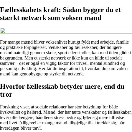
Fællesskabets kraft: Sådan bygger du et
stærkt netværk som voksen mand
For mange mænd bliver voksenlivet hurtigt fyldt med arbejde, familie
og praktiske forpligtelser. Venskaber og fællesskaber, der tidligere
opstod naturligt gennem skole, sport eller studier, kan med tiden glide i
baggrunden. Men et stærkt netværk er ikke kun en kilde til socialt
samvær – det er også en vigtig faktor for trivsel, mental sundhed og
personlig udvikling. Her får du inspiration til, hvordan du som voksen
mand kan genopbygge og styrke dit netværk.
Hvorfor fællesskab betyder mere, end du
tror
Forskning viser, at sociale relationer har stor betydning for både
livskvalitet og helbred. Mænd, der har tætte venskaber og fællesskaber,
lever ofte længere, håndterer stress bedre og føler sig mere tilfredse
med livet. Alligevel er mange mænd tilbøjelige til at trække sig, når
hverdagen bliver travl.