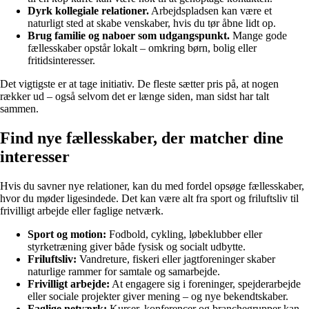
Dyrk kollegiale relationer.
Arbejdspladsen kan være et
naturligt sted at skabe venskaber, hvis du tør åbne lidt op.
Brug familie og naboer som udgangspunkt.
Mange gode
fællesskaber opstår lokalt – omkring børn, bolig eller
fritidsinteresser.
Det vigtigste er at tage initiativ. De fleste sætter pris på, at nogen
rækker ud – også selvom det er længe siden, man sidst har talt
sammen.
Find nye fællesskaber, der matcher dine
interesser
Hvis du savner nye relationer, kan du med fordel opsøge fællesskaber,
hvor du møder ligesindede. Det kan være alt fra sport og friluftsliv til
frivilligt arbejde eller faglige netværk.
Sport og motion:
Fodbold, cykling, løbeklubber eller
styrketræning giver både fysisk og socialt udbytte.
Friluftsliv:
Vandreture, fiskeri eller jagtforeninger skaber
naturlige rammer for samtale og samarbejde.
Frivilligt arbejde:
At engagere sig i foreninger, spejderarbejde
eller sociale projekter giver mening – og nye bekendtskaber.
Faglige netværk:
Kurser, konferencer og branchegrupper kan