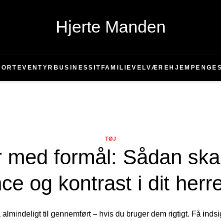
Hjerte Manden
PORT
EVENTYR
BUSINESS
IT
FAMILIE
VELVÆRE
HJEM
PENGE
TØJ
r med formål: Sådan ska
ce og kontrast i dit herre
fra almindeligt til gennemført – hvis du bruger dem rigtigt. Få ind