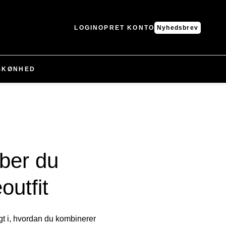
LOGIN
OPRET KONTO
Nyhedsbrev
SKØNHED
ber du
outfit
sigt i, hvordan du kombinerer