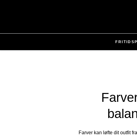
FRITID
S
Farve
balan
Farver kan løfte dit outfit 