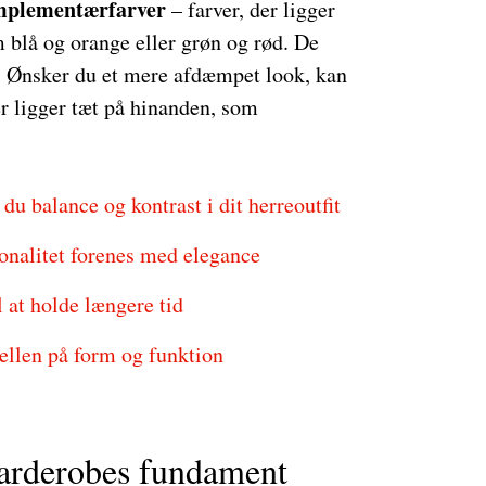
mplementærfarver
– farver, der ligger
m blå og orange eller grøn og rød. De
k. Ønsker du et mere afdæmpet look, kan
er ligger tæt på hinanden, som
u balance og kontrast i dit herreoutfit
tionalitet forenes med elegance
il at holde længere tid
kellen på form og funktion
garderobes fundament