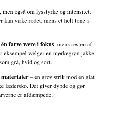
, men også om lysstyrke og intensitet.
r kan virke rodet, mens et helt tone-i-
én farve være i fokus
e
, mens resten af
 for eksempel vælger en mørkegrøn jakke,
som grå, hvid og sort.
i materialer
– en grov strik mod en glat
ke lædersko. Det giver dybde og gør
 farverne er afdæmpede.
d