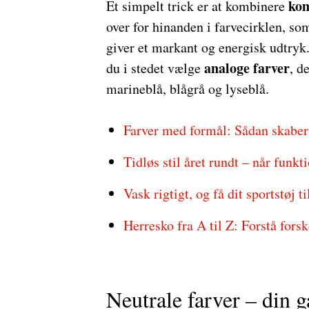
ko
Et simpelt trick er at kombinere
over for hinanden i farvecirklen, so
giver et markant og energisk udtry
analoge farver
du i stedet vælge
, d
marineblå, blågrå og lyseblå.
Farver med formål: Sådan skaber d
Tidløs stil året rundt – når funk
Vask rigtigt, og få dit sportstøj t
Herresko fra A til Z: Forstå fors
Neutrale farver – din 