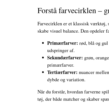
Forstå farvecirklen – g
Farvecirklen er et klassisk værktøj, 
skabe visuel balance. Den opdeler fa
Primærfarver:
rød, blå og gul
udspringer af.
Sekundærfarver:
grøn, orange 
primærfarver.
Tertiærfarver:
nuancer mellem
dybde og variation.
Når du forstår, hvordan farverne spi
tøj, der både matcher og skaber spæ