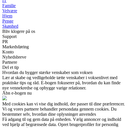
IT
Familie
Velvære
Hjem
Penge
Skønhed
Bliv klogere på os
Support
PR
Markedsføring
Konto
Nyhedsbreve
Partnere
Del et tip
Hvordan du bygger stærke venskaber som voksen
Lær at skabe og vedligeholde tætte venskaber i voksenlivet med
praktiske tips og råd. E-bogen fokuserer på, hvordan du kan finde
nye vennekredse og opbygge varige relationer.
Åbn e-bogen nu
Med cookies kan vi vise dig indhold, der passer til dine præferencer.
Vi og vores partnere behandler persondata gennem cookies. Du
bestemmer selv, hvordan dine oplysninger anvendes
Få adgang til og gem data på enheden. Vælg annoncer og indhold
ved hjælp af begrænsede data. Opret brugerprofiler for personlig