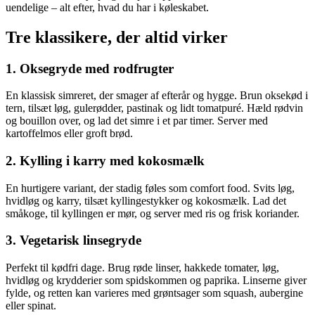
uendelige – alt efter, hvad du har i køleskabet.
Tre klassikere, der altid virker
1. Oksegryde med rodfrugter
En klassisk simreret, der smager af efterår og hygge. Brun oksekød i
tern, tilsæt løg, gulerødder, pastinak og lidt tomatpuré. Hæld rødvin
og bouillon over, og lad det simre i et par timer. Server med
kartoffelmos eller groft brød.
2. Kylling i karry med kokosmælk
En hurtigere variant, der stadig føles som comfort food. Svits løg,
hvidløg og karry, tilsæt kyllingestykker og kokosmælk. Lad det
småkoge, til kyllingen er mør, og server med ris og frisk koriander.
3. Vegetarisk linsegryde
Perfekt til kødfri dage. Brug røde linser, hakkede tomater, løg,
hvidløg og krydderier som spidskommen og paprika. Linserne giver
fylde, og retten kan varieres med grøntsager som squash, aubergine
eller spinat.