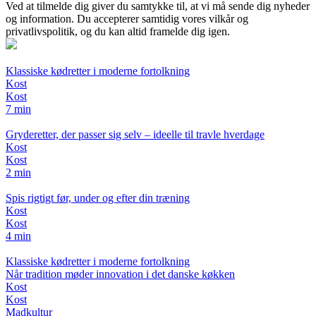
Ved at tilmelde dig giver du samtykke til, at vi må sende dig nyheder
og information. Du accepterer samtidig vores vilkår og
privatlivspolitik, og du kan altid framelde dig igen.
Klassiske kødretter i moderne fortolkning
Kost
Kost
7 min
Gryderetter, der passer sig selv – ideelle til travle hverdage
Kost
Kost
2 min
Spis rigtigt før, under og efter din træning
Kost
Kost
4 min
Klassiske kødretter i moderne fortolkning
Når tradition møder innovation i det danske køkken
Kost
Kost
Madkultur