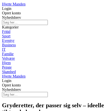
Hjerte Manden
Login
Opret konto
Nyhedsbrev
Kategorier
Fritid
Sport
Eventyr
Business
IT
Familie
Velvære
Hjem
Penge
Skønhed
Hjerte Manden
Login
Opret konto
Nyhedsbrev
Gryderetter, der passer sig selv – ideelle