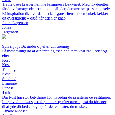
Travle dage kræver nemme løsninger i køkkenet. Med gryderetter
får du velsmagende, mættende måltider, der stort set passer sig selv.
Få inspiration til, hvordan du kan gøre aftensmaden enkel, lækker
og overskuelig – også når tiden er knap.
Jonas Jørgensen
Jonas
Jørgensen
Spis rigtigt før, under og efter din træning
Få mest muligt ud af din træning med den rette kost før, under og
efter
Kost
Kost
Træning
Kost
Sundhed
Ernæring
Fitness
4 min
Din kost har stor betydning for, hvordan du præsterer og restituerer.
Lær, hvad du bør spise før, under og efter træning, så du får energi
til at yde dit bedste og opnår de resultater, du ønsker.
Amalie Madsen