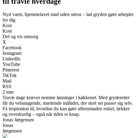
til travle hverdage
Nyd varm, hjemmelavet mad uden stress – lad gryden gøre arbejdet
for dig
Kost
Kost
Del og vis omsorg
X
Facebook
Instagram
LinkedIn
YouTube
Pinterest
TikTok
Mail
RSS
2 min
Travle dage kræver nemme løsninger i køkkenet. Med gryderetter
får du velsmagende, mættende måltider, der stort set passer sig selv.
Få inspiration til, hvordan du kan gøre aftensmaden enkel, lækker
og overskuelig – også når tiden er knap.
Jonas Jørgensen
Jonas
Jørgensen