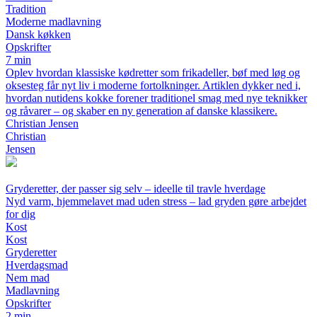
Tradition
Moderne madlavning
Dansk køkken
Opskrifter
7 min
Oplev hvordan klassiske kødretter som frikadeller, bøf med løg og
oksesteg får nyt liv i moderne fortolkninger. Artiklen dykker ned i,
hvordan nutidens kokke forener traditionel smag med nye teknikker
og råvarer – og skaber en ny generation af danske klassikere.
Christian Jensen
Christian
Jensen
Gryderetter, der passer sig selv – ideelle til travle hverdage
Nyd varm, hjemmelavet mad uden stress – lad gryden gøre arbejdet
for dig
Kost
Kost
Gryderetter
Hverdagsmad
Nem mad
Madlavning
Opskrifter
2 min