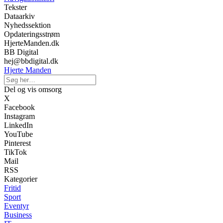
Tekster
Dataarkiv
Nyhedssektion
Opdateringsstrøm
HjerteManden.dk
BB Digital
hej@bbdigital.dk
Hjerte Manden
Del og vis omsorg
X
Facebook
Instagram
LinkedIn
YouTube
Pinterest
TikTok
Mail
RSS
Kategorier
Fritid
Sport
Eventyr
Business