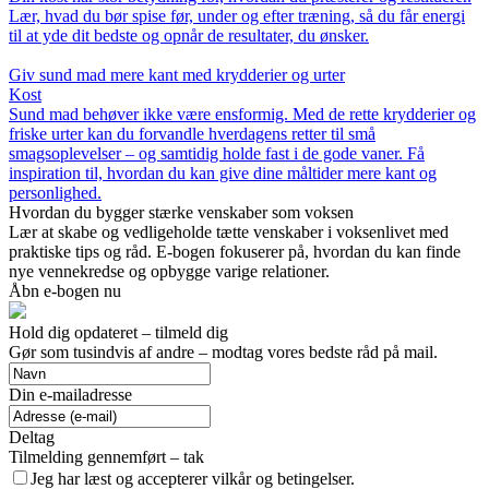
Lær, hvad du bør spise før, under og efter træning, så du får energi
til at yde dit bedste og opnår de resultater, du ønsker.
Giv sund mad mere kant med krydderier og urter
Kost
Sund mad behøver ikke være ensformig. Med de rette krydderier og
friske urter kan du forvandle hverdagens retter til små
smagsoplevelser – og samtidig holde fast i de gode vaner. Få
inspiration til, hvordan du kan give dine måltider mere kant og
personlighed.
Hvordan du bygger stærke venskaber som voksen
Lær at skabe og vedligeholde tætte venskaber i voksenlivet med
praktiske tips og råd. E-bogen fokuserer på, hvordan du kan finde
nye vennekredse og opbygge varige relationer.
Åbn e-bogen nu
Hold dig opdateret – tilmeld dig
Gør som tusindvis af andre – modtag vores bedste råd på mail.
Din e-mailadresse
Deltag
Tilmelding gennemført – tak
Jeg har læst og accepterer vilkår og betingelser.