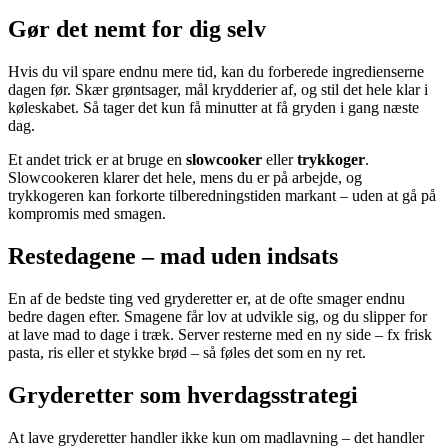
Gør det nemt for dig selv
Hvis du vil spare endnu mere tid, kan du forberede ingredienserne
dagen før. Skær grøntsager, mål krydderier af, og stil det hele klar i
køleskabet. Så tager det kun få minutter at få gryden i gang næste
dag.
Et andet trick er at bruge en
slowcooker
eller
trykkoger
.
Slowcookeren klarer det hele, mens du er på arbejde, og
trykkogeren kan forkorte tilberedningstiden markant – uden at gå på
kompromis med smagen.
Restedagene – mad uden indsats
En af de bedste ting ved gryderetter er, at de ofte smager endnu
bedre dagen efter. Smagene får lov at udvikle sig, og du slipper for
at lave mad to dage i træk. Server resterne med en ny side – fx frisk
pasta, ris eller et stykke brød – så føles det som en ny ret.
Gryderetter som hverdagsstrategi
At lave gryderetter handler ikke kun om madlavning – det handler