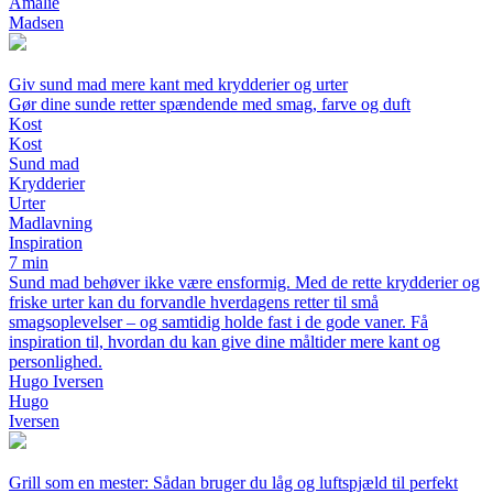
Amalie
Madsen
Giv sund mad mere kant med krydderier og urter
Gør dine sunde retter spændende med smag, farve og duft
Kost
Kost
Sund mad
Krydderier
Urter
Madlavning
Inspiration
7 min
Sund mad behøver ikke være ensformig. Med de rette krydderier og
friske urter kan du forvandle hverdagens retter til små
smagsoplevelser – og samtidig holde fast i de gode vaner. Få
inspiration til, hvordan du kan give dine måltider mere kant og
personlighed.
Hugo Iversen
Hugo
Iversen
Grill som en mester: Sådan bruger du låg og luftspjæld til perfekt