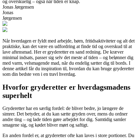
og overskuelig – også når tiden er knap.
Jonas Jørgensen
Jonas
Jørgensen
Når hverdagen er fyldt med arbejde, børn, fritidsaktiviteter og alt det
praktiske, kan det være en udfordring at finde tid og overskud til at
lave aftensmad. Her er gryderetter en sand redning. De kræver
minimal indsats, passer sig selv det meste af tiden – og belønner dig
med varm, velsmagende mad, når du endelig sætter dig til bords. I
denne artikel får du inspiration til, hvordan du kan bruge gryderetter
som din bedste ven i en travl hverdag.
Hvorfor gryderetter er hverdagsmadens
superhelt
Gryderetter har en særlig fordel: de bliver bedre, jo længere de
simrer. Det betyder, at du kan sætte gryden over, mens du ordner
andre ting – og lade tiden gøre arbejdet for dig. Samtidig samler
smagene sig, og kødet bliver mørt og saftigt.
En anden fordel er, at gryderetter ofte kan laves i store portioner. Du