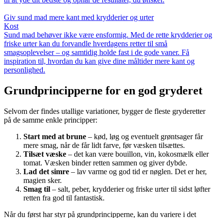
Giv sund mad mere kant med krydderier og urter
Kost
Sund mad behøver ikke være ensformig. Med de rette krydderier og
friske urter kan du forvandle hverdagens retter til små
smagsoplevelser – og samtidig holde fast i de gode vaner. Få
inspiration til, hvordan du kan give dine måltider mere kant og
personlighed.
Grundprincipperne for en god gryderet
Selvom der findes utallige variationer, bygger de fleste gryderetter
på de samme enkle principper:
Start med at brune
– kød, løg og eventuelt grøntsager får
mere smag, når de får lidt farve, før væsken tilsættes.
Tilsæt væske
– det kan være bouillon, vin, kokosmælk eller
tomat. Væsken binder retten sammen og giver dybde.
Lad det simre
– lav varme og god tid er nøglen. Det er her,
magien sker.
Smag til
– salt, peber, krydderier og friske urter til sidst løfter
retten fra god til fantastisk.
Når du først har styr på grundprincipperne, kan du variere i det