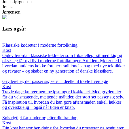
Jonas Jørgensen
Jonas
Jørgensen
Læs også:
Klassiske kødretter i moderne fortolkning
Kost
Oplev hvordan klassiske kødretter som frikadeller, bøf med løg og
oksesteg får nyt liv i moderne fortolkninger. Artiklen dykker ned i,
hvordan nutidens kokke forener traditionel smag med nye teknikker
og råvarer – og skaber en ny generation af danske klassikere.
Gryderetter, der passer sig selv – ideelle til travle hverdage
Kost
Travle dage kræver nemme løsninger i køkkenet. Med gryderetter
får du velsmagende, mættende måltider, der stort set passer sig selv.
Få inspiration til, hvordan du kan gøre aftensmaden enkel, lækker
og overskuelig – også når tiden er knap.
Spis rigtigt før, under og efter din træning
Kost
Din kost har stor betydning for, hvordan du præsterer og restituerer.