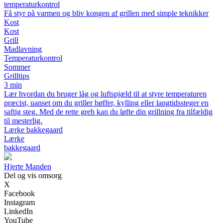
temperaturkontrol
Få styr på varmen og bliv kongen af grillen med simple teknikker
Kost
Kost
Grill
Madlavning
Temperaturkontrol
Sommer
Grilltips
3 min
Lær hvordan du bruger låg og luftspjæld til at styre temperaturen
præcist, uanset om du griller bøffer, kylling eller langtidssteger en
saftig steg. Med de rette greb kan du løfte din grillning fra tilfældig
til mesterlig.
Lærke bakkegaard
Lærke
bakkegaard
Hjerte Manden
Del og vis omsorg
X
Facebook
Instagram
LinkedIn
YouTube