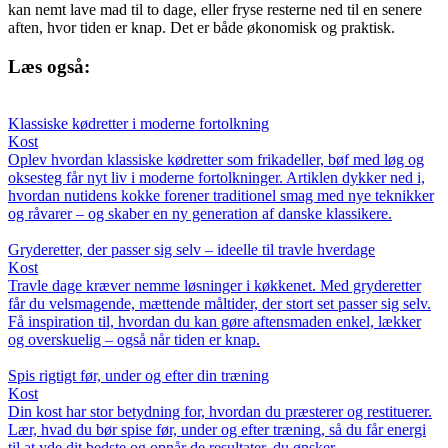
kan nemt lave mad til to dage, eller fryse resterne ned til en senere
aften, hvor tiden er knap. Det er både økonomisk og praktisk.
Læs også:
Klassiske kødretter i moderne fortolkning
Kost
Oplev hvordan klassiske kødretter som frikadeller, bøf med løg og
oksesteg får nyt liv i moderne fortolkninger. Artiklen dykker ned i,
hvordan nutidens kokke forener traditionel smag med nye teknikker
og råvarer – og skaber en ny generation af danske klassikere.
Gryderetter, der passer sig selv – ideelle til travle hverdage
Kost
Travle dage kræver nemme løsninger i køkkenet. Med gryderetter
får du velsmagende, mættende måltider, der stort set passer sig selv.
Få inspiration til, hvordan du kan gøre aftensmaden enkel, lækker
og overskuelig – også når tiden er knap.
Spis rigtigt før, under og efter din træning
Kost
Din kost har stor betydning for, hvordan du præsterer og restituerer.
Lær, hvad du bør spise før, under og efter træning, så du får energi
til at yde dit bedste og opnår de resultater, du ønsker.