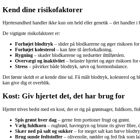
Kend dine risikofaktorer
Hjertesundhed handler ikke kun om held eller genetik – det handler i
De vigtigste risikofaktorer er:
Forhøjet blodtryk
– slider på blodkarrene og øger risikoen for
Forhøjet kolesterol
– kan føre til åreforkalkning.
Rygning
– skader blodkarrene og nedsætter ilttilførslen.
Overvægt og inaktivitet
– belaster hjertet og øger risikoen for 
Stress
– påvirker både blodtryk, søvn og hormonbalance.
Det første skridt er at kende dine tal. Få målt blodtryk, kolesterol og
kan give dig et overblik.
Kost: Giv hjertet det, det har brug for
Hjertet trives bedst med en kost, der er rig på grøntsager, fuldkorn, f
Spis grønt hver dag
– gerne fem portioner frugt og grønt.
Vælg fuldkorn
– rugbrød, havregryn og brune ris giver fibre, 
Skær ned på salt og sukker
– for meget salt kan hæve blodtry
Brug sunde fedtstoffer
– olivenolie, nødder og fed fisk som la