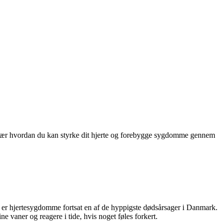
og lær hvordan du kan styrke dit hjerte og forebygge sygdomme gennem
vel er hjertesygdomme fortsat en af de hyppigste dødsårsager i Danmark.
e vaner og reagere i tide, hvis noget føles forkert.