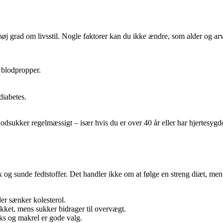
 høj grad om livsstil. Nogle faktorer kan du ikke ændre, som alder og a
 blodpropper.
diabetes.
 blodsukker regelmæssigt – især hvis du er over 40 år eller har hjertesy
isk og sunde fedtstoffer. Det handler ikke om at følge en streng diæt, me
der sænker kolesterol.
kket, mens sukker bidrager til overvægt.
ks og makrel er gode valg.