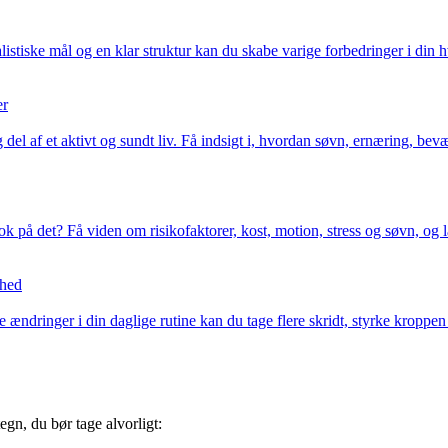
istiske mål og en klar struktur kan du skabe varige forbedringer i din h
er
 del af et aktivt og sundt liv. Få indsigt i, hvordan søvn, ernæring, be
 nok på det? Få viden om risikofaktorer, kost, motion, stress og søvn, 
dhed
ndringer i din daglige rutine kan du tage flere skridt, styrke kroppen og
gn, du bør tage alvorligt: