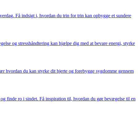
verdag. Få indsigt i, hvordan du trin for trin kan opbygge et sundere
vægelse og stresshåndtering kan hjælpe dig med at bevare energi, styrke
og lær hvordan du kan styrke dit hjerte og forebygge sygdomme gennem
 finde ro i sindet. Få inspiration til, hvordan du gør bevægelse til en