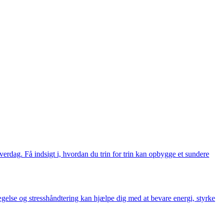
verdag. Få indsigt i, hvordan du trin for trin kan opbygge et sundere
vægelse og stresshåndtering kan hjælpe dig med at bevare energi, styrke