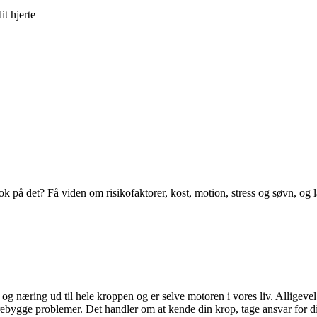
t hjerte
 nok på det? Få viden om risikofaktorer, kost, motion, stress og søvn, 
ilt og næring ud til hele kroppen og er selve motoren i vores liv. Allige
rebygge problemer. Det handler om at kende din krop, tage ansvar for din