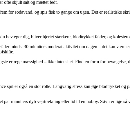
 ofte skjult salt og mættet fedt.
m for sodavand, og spis fisk to gange om ugen. Det er realistiske skridt,
u bevæger dig, bliver hjertet stærkere, blodtrykket falder, og kolesterol
faler mindst 30 minutters moderat aktivitet om dagen – det kan være en 
fskifte.
gtigste er regelmæssighed – ikke intensitet. Find en form for bevægelse, du
spiller også en stor rolle. Langvarig stress kan øge blodtrykket og på
par minutters dyb vejrtrækning eller tid til en hobby. Søvn er lige så v