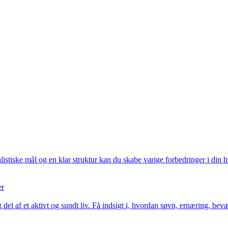
istiske mål og en klar struktur kan du skabe varige forbedringer i din h
er
 del af et aktivt og sundt liv. Få indsigt i, hvordan søvn, ernæring, be