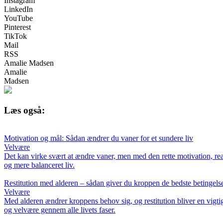
Instagram
LinkedIn
YouTube
Pinterest
TikTok
Mail
RSS
Amalie Madsen
Amalie
Madsen
Læs også:
Motivation og mål: Sådan ændrer du vaner for et sundere liv
Velvære
Det kan virke svært at ændre vaner, men med den rette motivation, real
og mere balanceret liv.
Restitution med alderen – sådan giver du kroppen de bedste betingels
Velvære
Med alderen ændrer kroppens behov sig, og restitution bliver en vigtig
og velvære gennem alle livets faser.