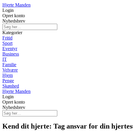
Hjerte Manden
Login
Opret konto
Nyhedsbrev
Kategorier
Fritid
Sport
Eventyr
Business
IT
Familie
Velvære
Hjem
Penge
Skønhed
Hjerte Manden
Login
Opret konto
Nyhedsbrev
Kend dit hjerte: Tag ansvar for din hjert