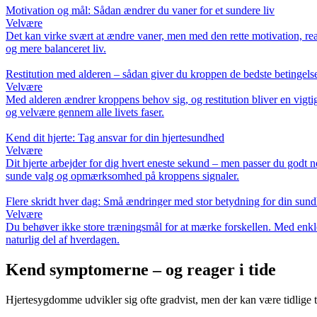
Motivation og mål: Sådan ændrer du vaner for et sundere liv
Velvære
Det kan virke svært at ændre vaner, men med den rette motivation, real
og mere balanceret liv.
Restitution med alderen – sådan giver du kroppen de bedste betingels
Velvære
Med alderen ændrer kroppens behov sig, og restitution bliver en vigtig
og velvære gennem alle livets faser.
Kend dit hjerte: Tag ansvar for din hjertesundhed
Velvære
Dit hjerte arbejder for dig hvert eneste sekund – men passer du godt
sunde valg og opmærksomhed på kroppens signaler.
Flere skridt hver dag: Små ændringer med stor betydning for din sun
Velvære
Du behøver ikke store træningsmål for at mærke forskellen. Med enkle æ
naturlig del af hverdagen.
Kend symptomerne – og reager i tide
Hjertesygdomme udvikler sig ofte gradvist, men der kan være tidlige te