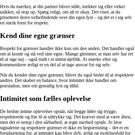
Hvis du mærker, at din partner bliver stille, trækker sig eller virker
usikker, så stop op. Spørg roligt, om alt er okay. Det viser, at du
prioriterer deres velbefindende over din egen lyst – og det er i sig selv
en stærk form for respekt.
Kend dine egne grænser
Respekt for grænser handler ikke kun om den anden. Det handler også
om at kende og stå ved sine egne. Mange glemmer, at man selv har ret
til at sige nej – også midt i et intimt øjeblik. At mærke efter og
kommunikere ærligt er en del af at tage ansvar for sig selv.
Når du kender dine egne grænser, bliver du også bedre til at respektere
andres. Det skaber en balance, hvor intimitet ikke handler om
præstation, men om gensidig lyst og tillid.
Intimitet som fælles oplevelse
De bedste intime oplevelser opstår, når begge føler sig trygge,
respekterede og frie til at udtrykke sig. Det kræver mod at være åben,
men det er netop i den sårbarhed, at ægte nærhed opstår. At læse
signalerne og respektere grænser er ikke en begrænsning – det er en
forudsætning for, at intimitet kan blive dyb, ærlig og nydelsesfuld for