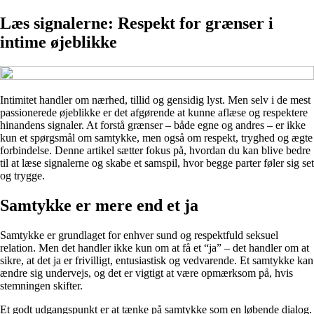
Læs signalerne: Respekt for grænser i
intime øjeblikke
Intimitet handler om nærhed, tillid og gensidig lyst. Men selv i de mest
passionerede øjeblikke er det afgørende at kunne aflæse og respektere
hinandens signaler. At forstå grænser – både egne og andres – er ikke
kun et spørgsmål om samtykke, men også om respekt, tryghed og ægte
forbindelse. Denne artikel sætter fokus på, hvordan du kan blive bedre
til at læse signalerne og skabe et samspil, hvor begge parter føler sig set
og trygge.
Samtykke er mere end et ja
Samtykke er grundlaget for enhver sund og respektfuld seksuel
relation. Men det handler ikke kun om at få et “ja” – det handler om at
sikre, at det ja er frivilligt, entusiastisk og vedvarende. Et samtykke kan
ændre sig undervejs, og det er vigtigt at være opmærksom på, hvis
stemningen skifter.
Et godt udgangspunkt er at tænke på samtykke som en løbende dialog.