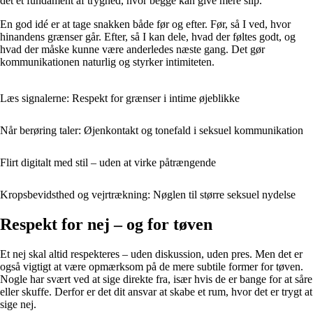
det et fundament af tryghed, hvor begge kan give mere slip.
En god idé er at tage snakken både før og efter. Før, så I ved, hvor
hinandens grænser går. Efter, så I kan dele, hvad der føltes godt, og
hvad der måske kunne være anderledes næste gang. Det gør
kommunikationen naturlig og styrker intimiteten.
Læs signalerne: Respekt for grænser i intime øjeblikke
Når berøring taler: Øjenkontakt og tonefald i seksuel kommunikation
Flirt digitalt med stil – uden at virke påtrængende
Kropsbevidsthed og vejrtrækning: Nøglen til større seksuel nydelse
Respekt for nej – og for tøven
Et nej skal altid respekteres – uden diskussion, uden pres. Men det er
også vigtigt at være opmærksom på de mere subtile former for tøven.
Nogle har svært ved at sige direkte fra, især hvis de er bange for at såre
eller skuffe. Derfor er det dit ansvar at skabe et rum, hvor det er trygt at
sige nej.