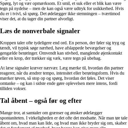
Spørg, lyt og vær opmærksom. Et smil, et suk eller et blik kan være
tegn på nydelse – men de kan også være udtryk for usikkerhed. Hvis
du er i tvivl, så spørg. Det ødelægger ikke stemningen – tværtimod
viser det, at du tager din partner alvorligt.
Læs de nonverbale signaler
Kroppen taler ofte tydeligere end ord. En person, der føler sig tryg og
tændt, vil typisk søge nærhed, have afslappede bevægelser og
gengælde berøringer. Omvendt kan stivhed, manglende øjenkontakt
eller en krop, der trækker sig væk, være tegn på ubehag.
At læse signaler kræver nærvær. Læg mærke til, hvordan din partner
reagerer, når du ændrer tempo, intensitet eller berøringsform. Hvis du
mærker tøven, så stop op og spørg, hvordan det føles. Det viser
omtanke – og kan i sidste ende gøre oplevelsen mere intens, fordi
tilliden vokser.
Tal åbent – også før og efter
Mange tror, at samtaler om grænser og ønsker ødelægger
spontaniteten. I virkeligheden er det ofte det modsatte. Når man tør tale
åbent om, hvad man kan lide, og hvad man ikke bryder sig om, skaber