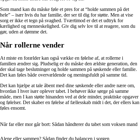
Som mand kan du måske føle et pres for at “holde sammen på det
hele” – især hvis du har familie, der ser til dig for støtte. Men at vise
sorg er ikke et tegn på svaghed. Tværtimod er det et udtryk for
kærlighed og menneskelighed. Giv dig selv lov til at reagere, som du
gør, uden at dømme det.
Når rollerne vender
At miste en forælder kan også vække en følelse af, at rollerne i
familien ændrer sig. Pludselig er du måske den ældste generation, den
der skal tage beslutninger og holde sammen på søskende eller familie.
Det kan føles både overvældende og meningsfuldt på samme tid.
Det kan hjælpe at tale åbent med dine søskende eller andre nære om,
hvordan I hver især oplever tabet. I behøver ikke sørge på samme
måde, men I kan støtte hinanden ved at dele minder, praktiske opgaver
og følelser. Det skaber en følelse af fællesskab midt i det, der ellers kan
føles ensomt.
Når far eller mor går bort: Sådan håndterer du tabet som voksen mand
Alene eller sammen? Sådan finder du balancen i sorgen