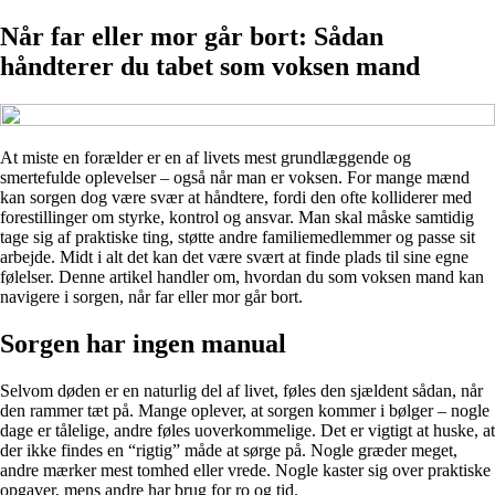
Når far eller mor går bort: Sådan
håndterer du tabet som voksen mand
At miste en forælder er en af livets mest grundlæggende og
smertefulde oplevelser – også når man er voksen. For mange mænd
kan sorgen dog være svær at håndtere, fordi den ofte kolliderer med
forestillinger om styrke, kontrol og ansvar. Man skal måske samtidig
tage sig af praktiske ting, støtte andre familiemedlemmer og passe sit
arbejde. Midt i alt det kan det være svært at finde plads til sine egne
følelser. Denne artikel handler om, hvordan du som voksen mand kan
navigere i sorgen, når far eller mor går bort.
Sorgen har ingen manual
Selvom døden er en naturlig del af livet, føles den sjældent sådan, når
den rammer tæt på. Mange oplever, at sorgen kommer i bølger – nogle
dage er tålelige, andre føles uoverkommelige. Det er vigtigt at huske, at
der ikke findes en “rigtig” måde at sørge på. Nogle græder meget,
andre mærker mest tomhed eller vrede. Nogle kaster sig over praktiske
opgaver, mens andre har brug for ro og tid.