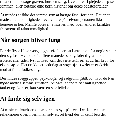
ritualer – at besøge graven, høre en sang, lave en ret, I plejede at spise
sammen, eller fortælle dine børn historier om deres bedsteforælder.
At mindes er ikke det samme som at hænge fast i fortiden. Det er en
måde at lade kærligheden leve videre på, selvom personen ikke
længere er her. Mange oplever, at sorgen med tiden ændrer karakter –
fra smerte til taknemmelighed.
Når sorgen bliver tung
For de fleste bliver sorgen gradvist lettere at bære, men for nogle sætter
den sig fast. Hvis du efter flere måneder stadig føler dig lammet,
isoleret eller uden lyst til livet, kan det være tegn på, at du har brug for
ekstra støtte. Det er ikke et nederlag at søge hjælp – det er et skridt
mod at finde fodfæste igen.
Der findes sorggrupper, psykologer og rådgivningstilbud, hvor du kan
møde andre i samme situation. At høre, at andre har haft lignende
tanker og følelser, kan være en stor lettelse.
At finde sig selv igen
At miste en forælder kan ændre ens syn på livet. Det kan vække
refleksioner over, hvem man selv er, og hvad der virkelig betyder