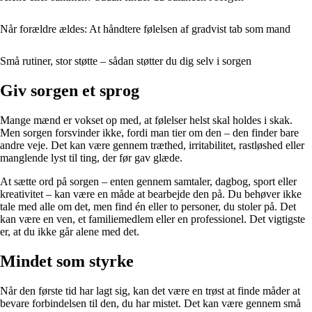
Når forældre ældes: At håndtere følelsen af gradvist tab som mand
Små rutiner, stor støtte – sådan støtter du dig selv i sorgen
Giv sorgen et sprog
Mange mænd er vokset op med, at følelser helst skal holdes i skak.
Men sorgen forsvinder ikke, fordi man tier om den – den finder bare
andre veje. Det kan være gennem træthed, irritabilitet, rastløshed eller
manglende lyst til ting, der før gav glæde.
At sætte ord på sorgen – enten gennem samtaler, dagbog, sport eller
kreativitet – kan være en måde at bearbejde den på. Du behøver ikke
tale med alle om det, men find én eller to personer, du stoler på. Det
kan være en ven, et familiemedlem eller en professionel. Det vigtigste
er, at du ikke går alene med det.
Mindet som styrke
Når den første tid har lagt sig, kan det være en trøst at finde måder at
bevare forbindelsen til den, du har mistet. Det kan være gennem små