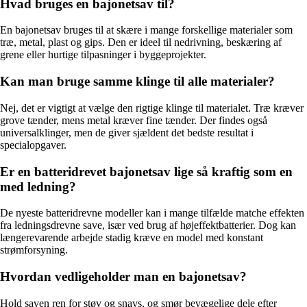
Hvad bruges en bajonetsav til?
En bajonetsav bruges til at skære i mange forskellige materialer som
træ, metal, plast og gips. Den er ideel til nedrivning, beskæring af
grene eller hurtige tilpasninger i byggeprojekter.
Kan man bruge samme klinge til alle materialer?
Nej, det er vigtigt at vælge den rigtige klinge til materialet. Træ kræver
grove tænder, mens metal kræver fine tænder. Der findes også
universalklinger, men de giver sjældent det bedste resultat i
specialopgaver.
Er en batteridrevet bajonetsav lige så kraftig som en
med ledning?
De nyeste batteridrevne modeller kan i mange tilfælde matche effekten
fra ledningsdrevne save, især ved brug af højeffektbatterier. Dog kan
længerevarende arbejde stadig kræve en model med konstant
strømforsyning.
Hvordan vedligeholder man en bajonetsav?
Hold saven ren for støv og snavs, og smør bevægelige dele efter