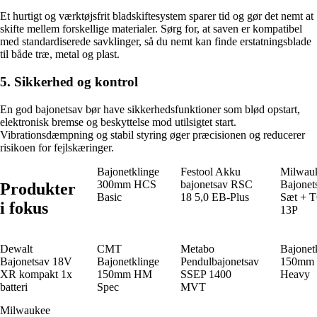
Et hurtigt og værktøjsfrit bladskiftesystem sparer tid og gør det nemt at
skifte mellem forskellige materialer. Sørg for, at saven er kompatibel
med standardiserede savklinger, så du nemt kan finde erstatningsblade
til både træ, metal og plast.
5. Sikkerhed og kontrol
En god bajonetsav bør have sikkerhedsfunktioner som blød opstart,
elektronisk bremse og beskyttelse mod utilsigtet start.
Vibrationsdæmpning og stabil styring øger præcisionen og reducerer
risikoen for fejlskæringer.
Bajonetklinge
Festool Akku
Milwau
300mm HCS
bajonetsav RSC
Bajonet
Produkter
Basic
18 5,0 EB-Plus
Sæt + 
i fokus
13P
Dewalt
CMT
Metabo
Bajonet
Bajonetsav 18V
Bajonetklinge
Pendulbajonetsav
150mm
XR kompakt 1x
150mm HM
SSEP 1400
Heavy
batteri
Spec
MVT
Milwaukee