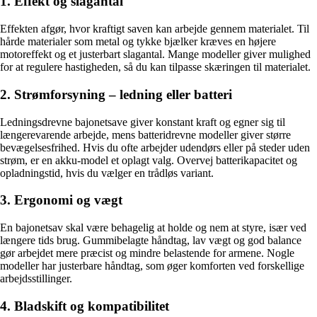
1. Effekt og slagantal
Effekten afgør, hvor kraftigt saven kan arbejde gennem materialet. Til
hårde materialer som metal og tykke bjælker kræves en højere
motoreffekt og et justerbart slagantal. Mange modeller giver mulighed
for at regulere hastigheden, så du kan tilpasse skæringen til materialet.
2. Strømforsyning – ledning eller batteri
Ledningsdrevne bajonetsave giver konstant kraft og egner sig til
længerevarende arbejde, mens batteridrevne modeller giver større
bevægelsesfrihed. Hvis du ofte arbejder udendørs eller på steder uden
strøm, er en akku-model et oplagt valg. Overvej batterikapacitet og
opladningstid, hvis du vælger en trådløs variant.
3. Ergonomi og vægt
En bajonetsav skal være behagelig at holde og nem at styre, især ved
længere tids brug. Gummibelagte håndtag, lav vægt og god balance
gør arbejdet mere præcist og mindre belastende for armene. Nogle
modeller har justerbare håndtag, som øger komforten ved forskellige
arbejdsstillinger.
4. Bladskift og kompatibilitet