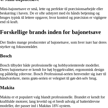
Mini-bajonetsave er små, lette og perfekte til præcisionsarbejde eller
beskæring i haven. De er ofte udstyret med én hånds betjening og
bruges typisk til lettere opgaver, hvor kontrol og præcision er vigtigere
end rå kraft.
Forskellige brands inden for bajonetsave
Der findes mange producenter af bajonetsave, som hver især har deres
styrker og fokusområder.
Bosch
Bosch tilbyder både professionelle og hobbyorienterede modeller.
Deres bajonetsave er kendt for høj byggekvalitet, ergonomisk design
og pålidelig ydeevne. Bosch Professional-serien henvender sig især til
håndværkere, mens grøn-serien er velegnet til gør-det-selv brug.
Makita
Makita er et populært valg blandt professionelle. Brandet er kendt for
kraftfulde motorer, lang levetid og et bredt udvalg af batteridrevne
modeller, der passer ind i Makitas 18V-system.