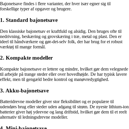
Bajonetsave findes i flere varianter, der hver især egner sig til
forskellige typer af opgaver og brugere.
1. Standard bajonetsave
Den klassiske bajonetsav er kraftfuld og alsidig. Den bruges ofte til
nedrivning, beskæring og grovskæring i træ, metal og plast. Den er
ideel til håndværkere og gør-det-selv folk, der har brug for et robust
værktøj til mange formål.
2. Kompakte modeller
Kompakte bajonetsave er lettere og mindre, hvilket gør dem velegnede
til arbejde på trange steder eller over hovedhøjde. De har typisk lavere
effekt, men til gengæld bedre kontrol og manøvredygtighed.
3. Akku-bajonetsave
Batteridrevne modeller giver stor fleksibilitet og er populære til
udendørs brug eller steder uden adgang til strøm. De nyeste lithium-ion
batterier giver høj ydeevne og lang driftstid, hvilket gør dem til et reelt
alternativ til ledningsdrevne modeller.
4. Mini-bajonetsave